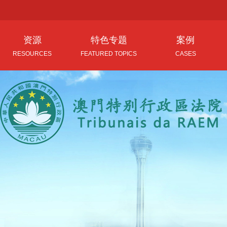
资源
特色专题
案例
RESOURCES
FEATURED TOPICS
CASES
中国法律文献库
司法解释理解与适用库
人民法院案例库
外文法律文献库
中国审判指导丛书库
中国古代案例库
数据库综合资源
法律文书格式及说理库
民国时期案例库
音视频专区
全国法院学术论文集库
新中国案例库
域外典型判例库 
破产精品法律图书库
(维护中)
解读最高人民法院司法解释库
法律文件解读库
司法观点集成库
判解研究库