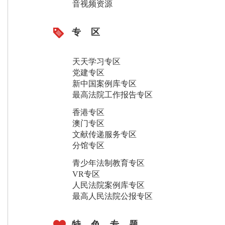
音视频资源
民法典精品图书库
法院年鉴库
专 区
人民法院案例选库
天天学习专区
执行精品法律图书库
党建专区
条文理解与适用库
新中国案例库专区
最高法院工作报告专区
刑事精品法律图书库
香港专区
人民法院精品典型案例书库
澳门专区
文献传递服务专区
分馆专区
青少年法制教育专区
VR专区
人民法院案例库专区
最高人民法院公报专区
特 色 专 题