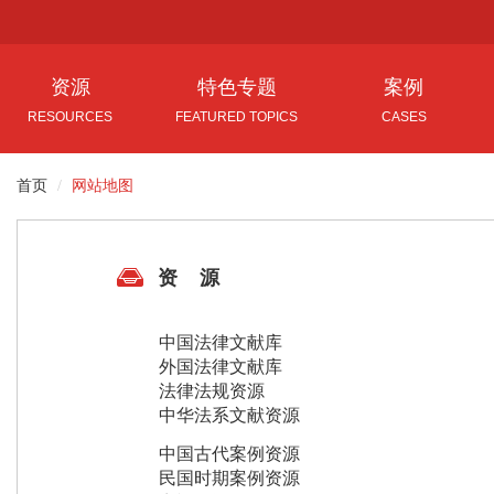
资源
特色专题
案例
RESOURCES
FEATURED TOPICS
CASES
中国法律文献库
首页
网站地图
司法解释理解与适用库
人民法院案例库
外文法律文献库
中国审判指导丛书库
中国古代案例库
数据库综合资源
法律文书格式及说理库
民国时期案例库
资 源
音视频专区
全国法院学术论文集库
新中国案例库
域外典型判例库 
破产精品法律图书库
中国法律文献库
(维护中)
外国法律文献库
解读最高人民法院司法解释库
法律法规资源
法律文件解读库
中华法系文献资源
司法观点集成库
中国古代案例资源
民国时期案例资源
判解研究库