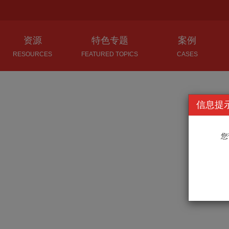
资源
特色专题
案例
RESOURCES
FEATURED TOPICS
CASES
中国法律文献库
司法解释理解与适用库
人民法院案例库
外文法律文献库
中国审判指导丛书库
中国古代案例库
信息提
数据库综合资源
法律文书格式及说理库
民国时期案例库
您
音视频专区
全国法院学术论文集库
新中国案例库
域外典型判例库 
破产精品法律图书库
(维护中)
解读最高人民法院司法解释库
法律文件解读库
司法观点集成库
判解研究库